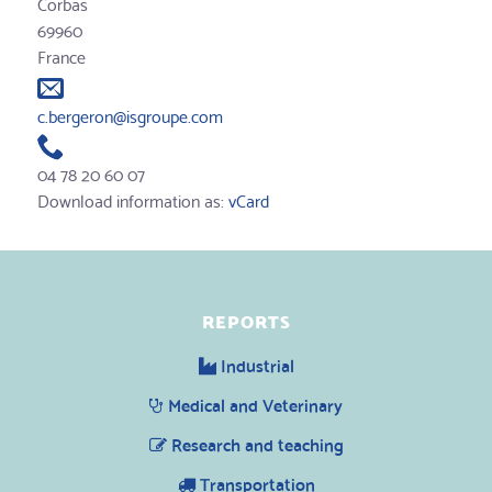
Corbas
69960
France
c.bergeron@isgroupe.com
04 78 20 60 07
Download information as:
vCard
REPORTS
Industrial
Medical and Veterinary
Research and teaching
Transportation