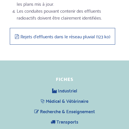
les plans mis à jour.
Les conduites pouvant contenir des effluents
radioactifs doivent être clairement identifiées.
pdf
Rejets d'effluents dans le réseau pluvial
(
123 ko
)
FICHES
Industriel
Médical & Vétérinaire
Recherche & Enseignement
Transports