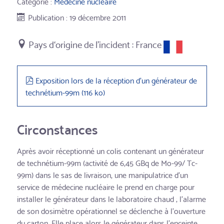
Catégorie :
Médecine nucléaire
Publication : 19 décembre 2011
France
pdf
Exposition lors de la réception d'un générateur de
technétium-99m
(
116 ko
)
Circonstances
Après avoir réceptionné un colis contenant un générateur
de technétium-99m (activité de 6,45 GBq de Mo-99/ Tc-
99m) dans le sas de livraison, une manipulatrice d’un
service de médecine nucléaire le prend en charge pour
installer le générateur dans le laboratoire chaud ; l’alarme
de son dosimètre opérationnel se déclenche à l’ouverture
du carton. Elle place alors le générateur dans l’enceinte