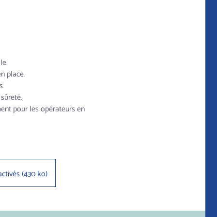
le.
n place.
s.
sûreté.
ment pour les opérateurs en
activés
(
430 ko
)