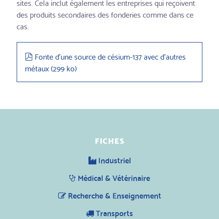
sites. Cela inclut également les entreprises qui reçoivent
des produits secondaires des fonderies comme dans ce
cas.
pdf
Fonte d'une source de césium-137 avec d'autres
métaux
(
299 ko
)
FICHES
Industriel
Médical & Vétérinaire
Recherche & Enseignement
Transports